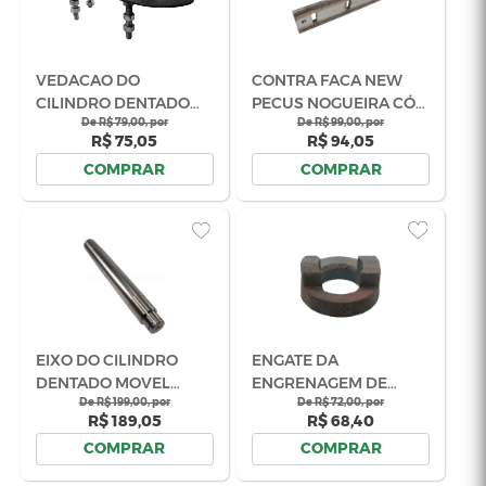
De R$ 58,00, por
Em até 3x de
R$ 55,10
ju
COMPRAR
COM
PARAFUSO DA CONTRA
PINO DE S
FACA COLHEDORAS
COLHEDOR
CÓD 02.046636R
De R$ 15,00, por
58MM CÓD 
De R$ 4
R$ 14,25
R$ 
COMPRAR
COM