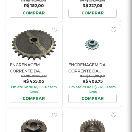
BASE PEDRA
EIXO ACIO
RETANGULAR DO
PLATAFOR
AFIADOR NOGUEIRA/JF
De R$ 415,00, por
NOGUEIRA 
De R$ 61
R$ 394,25
R$ 5
CÓD 02.106135
02.113147
Em até 2x de R$ 207,50 sem
Em até 4x de
juros
ju
COMPRAR
COM