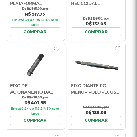
NOGUEIRA E JD CÓD
De R$ 579,00, por
2904509
R$ 550,05
02.061655
De R$ 3
Em até 3x de R$ 193,00 sem
R$ 
juros
COMPRAR
COM
RASPADOR DO ROLO
TAMPA DE 
LISO NEW PECUS
DO CILIND
NOGUEIRA CÓD
De R$ 79,00, por
DENTADO 
De R$ 3