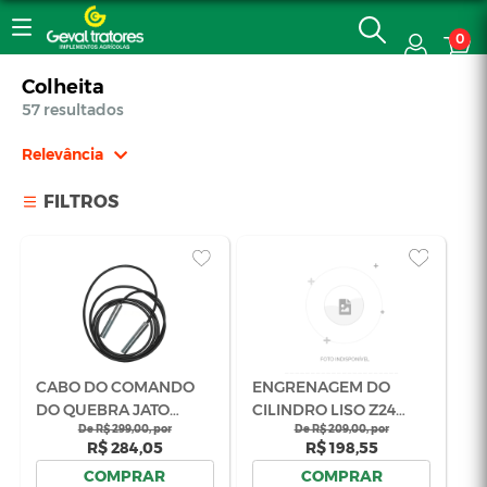
0
Colheita
57 resultados
Relevância
Relevância
FILTROS
Mais Vendidos
Menor Preço
Maior Preço
Ordem Alfabética