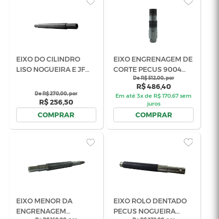
R$ 75,05
R$ 
02.602385
NOGUEIRA E
COMPRAR
COM
02.050771
TAMPA DO MANCAL DO
VEDACAO I
CILINDRO DENTADO
DO CILINDR
MOVEL NOGUEIRA E JF
De R$ 83,00, por
NOGUEIRA E
De R$ 9
R$ 78,85
R$ 
CÓD 03.045238
03.050807
COMPRAR
COM