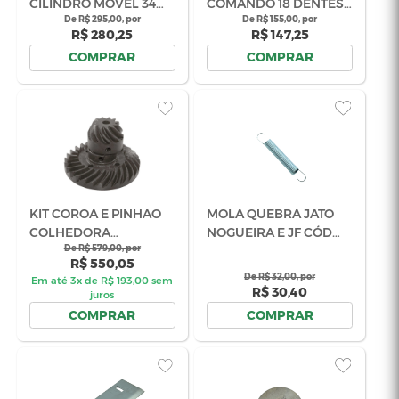
EIXO DO CILINDRO
ENGATE DA
DENTADO MOVEL
ENGRENAG
NOGUEIRA CÓD
De R$ 199,00, por
CORTE NOG
De R$ 7
R$ 189,05
R$ 
02.049270
CÓD 03.044
COMPRAR
COM