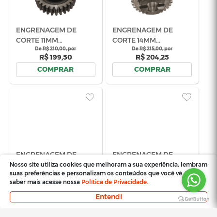
EIXO ACIONADOR DA
EIXO DA C
PLATAFORMA
HELICOIDA
NOGUEIRA CÓD.
De R$ 545,00, por
COLHEDOR
R$ 517,75
02.604012
NOGUEIRA E
De R$ 13
Em até 3x de R$ 181,67 sem
02.048884
R$ 1
juros
COMPRAR
COM
Nosso site utiliza cookies que melhoram a sua experiência, lembram
suas preferências e personalizam os conteúdos que você vê. Para
saber mais acesse nossa
Política de Privacidade.
Entendi