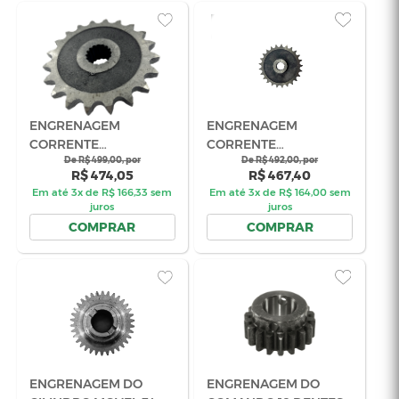
VEDACAO DO
CONTRA F
CILINDRO DENTADO
PECUS NOG
MOVEL NOGUEIRA E JF
De R$ 79,00, por
02.602351
De R$ 9
R$ 75,05
R$ 
CÓD 02.061948
COMPRAR
COM