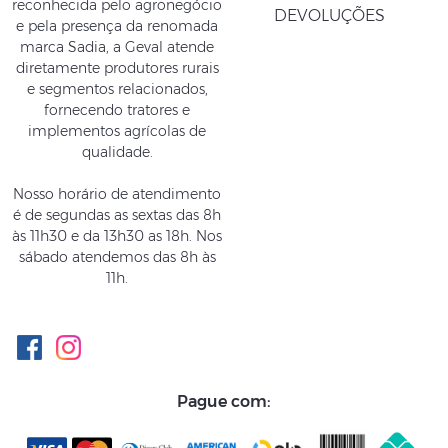
reconhecida pelo agronegócio
DEVOLUÇÕES
e pela presença da renomada
marca Sadia, a Geval atende
diretamente produtores rurais
e segmentos relacionados,
fornecendo tratores e
ENGRENAGEM
PINO 
implementos agrícolas de
qualidade.
INTERMEDIÁRIA TAMPA
COLHE
NOGUEIRA E JF CÓD
58MM C
Nosso horário de atendimento
03.049439
é de segundas as sextas das 8h
De R$ 185,00, por
às 11h30 e da 13h30 as 18h. Nos
R$ 175,75
sábado atendemos das 8h às
11h.
COMPRAR
Pague com: